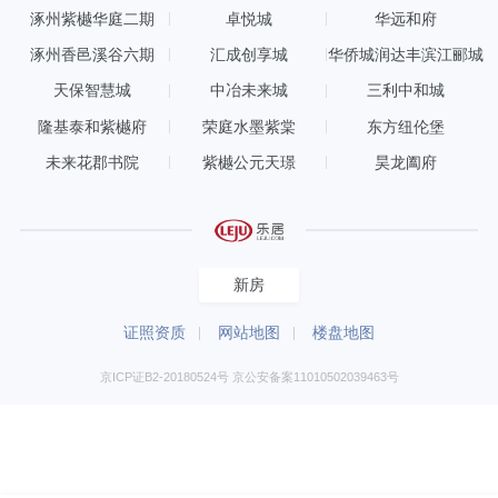
涿州紫樾华庭二期
卓悦城
华远和府
涿州香邑溪谷六期
汇成创享城
华侨城润达丰滨江郦城
天保智慧城
中冶未来城
三利中和城
隆基泰和紫樾府
荣庭水墨紫棠
东方纽伦堡
未来花郡书院
紫樾公元天璟
昊龙阖府
新房
证照资质
网站地图
楼盘地图
京ICP证B2-20180524号 京公安备案11010502039463号