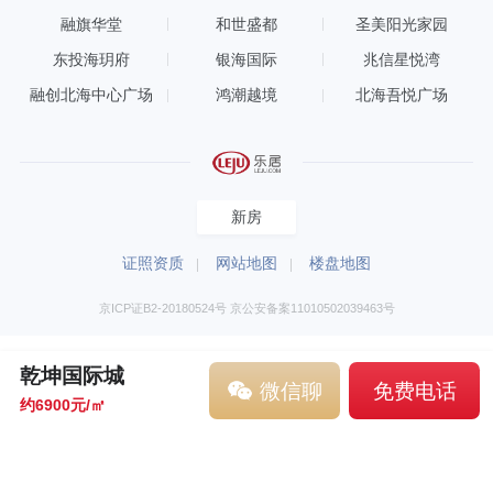
融旗华堂
和世盛都
圣美阳光家园
东投海玥府
银海国际
兆信星悦湾
融创北海中心广场
鸿潮越境
北海吾悦广场
新房
证照资质
网站地图
楼盘地图
京ICP证B2-20180524号 京公安备案11010502039463号
乾坤国际城
微信聊
免费电话
约6900元/㎡