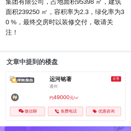
集团有限公司，占地面积95398 ㎡，建筑
面积239250 ㎡，容积率为2.3，绿化率为3
0 %，最终交房时以装修交付，敬请关
注！
文章中提到的楼盘
运河铭著
在售
通州
49000
约
元/㎡
微信聊
免费电话
优惠咨询