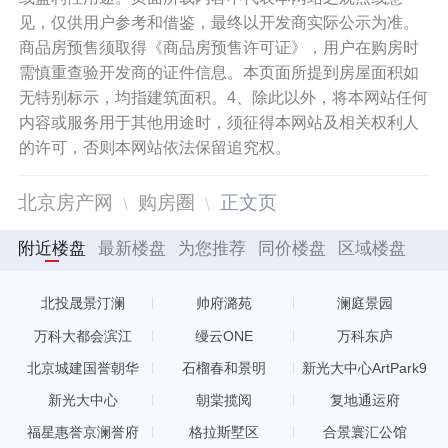
见，仅供用户参考和借鉴，最终以开发商实际公示为准。
商品房预售须取得《商品房预售许可证》，用户在购房时
需慎重查验开发商的证件信息。本页面所提到房屋面积如
无特别标示，均指建筑面积。4、除此以外，将本网站任何
内容或服务用于其他用途时，须征得本网站及相关权利人
的许可，否则本网站依法保留追究权。
北京房产网
购房圈
正文页
附近楼盘
最新楼盘
为您推荐
同价楼盘
区域楼盘
北投晟景汀澜
帅府潞苑
澜庭景园
万科大都会滨江
缦云ONE
万科东庐
北京城建国誉朝华
石榴春和景明
新光大中心ArtPark9
新光大中心
朝棠揽阅
复地通运府
福星惠誉京澜誉府
格拉斯墅区
合景寰汇公馆