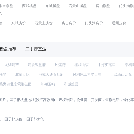
丰台楼盘
西城楼盘
东城楼盘
石景山楼盘
房山楼盘
门头沟楼
盘
价
东城房价
石景山房价
房山房价
门头沟房价
通州房价
楼盘推荐
二手房直达
龙湖观萃
建发观堂府
玖瀛府
梧桐山语
中海汇德里
幸福
福里
北清云际
冠城大通百旺府
保利建工嘉华天珺
世茂西山龙胤
葛洲坝北京紫郡兰园
和樾玉鸣
和樾望雲
图片，国子郡楼盘地址(沙河高教园)，产权年限，物业费，开发商，售楼电话，绿化
息
国子郡房价
国子郡新闻