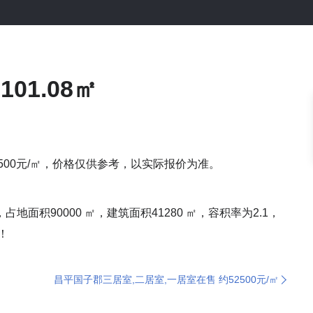
01.08㎡
约52500元/㎡，价格仅供参考，以实际报价为准。
面积90000 ㎡，建筑面积41280 ㎡，容积率为2.1，
！
昌平国子郡三居室,二居室,一居室在售 约52500元/㎡