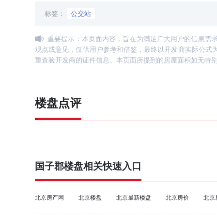
标签：
公交站
重要提示：本页面内容，旨在为满足广大用户的信息需
观点或意见，仅供用户参考和借鉴，最终以开发商实际公式
重查验开发商的证件信息。本页面所提到的房屋面积如无特
楼盘点评
国子郡
楼盘相关快速入口
北京房产网
北京楼盘
北京最新楼盘
北京房价
北京