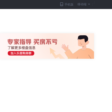
|
移动端
|
手机版