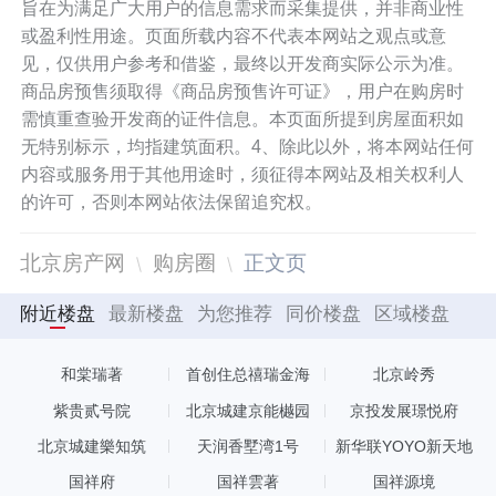
旨在为满足广大用户的信息需求而采集提供，并非商业性
或盈利性用途。页面所载内容不代表本网站之观点或意
见，仅供用户参考和借鉴，最终以开发商实际公示为准。
商品房预售须取得《商品房预售许可证》，用户在购房时
需慎重查验开发商的证件信息。本页面所提到房屋面积如
无特别标示，均指建筑面积。4、除此以外，将本网站任何
内容或服务用于其他用途时，须征得本网站及相关权利人
的许可，否则本网站依法保留追究权。
北京房产网
购房圈
正文页
附近楼盘
最新楼盘
为您推荐
同价楼盘
区域楼盘
和棠瑞著
首创住总禧瑞金海
北京岭秀
紫贵贰号院
北京城建京能樾园
京投发展璟悦府
北京城建樂知筑
天润香墅湾1号
新华联YOYO新天地
国祥府
国祥雲著
国祥源境