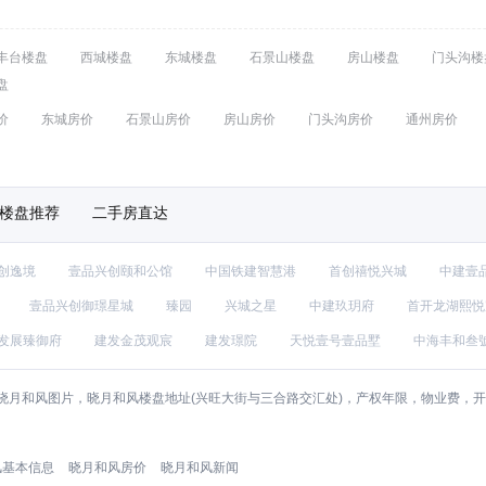
丰台楼盘
西城楼盘
东城楼盘
石景山楼盘
房山楼盘
门头沟楼
盘
价
东城房价
石景山房价
房山房价
门头沟房价
通州房价
楼盘推荐
二手房直达
创逸境
壹品兴创颐和公馆
中国铁建智慧港
首创禧悦兴城
中建壹
壹品兴创御璟星城
臻园
兴城之星
中建玖玥府
首开龙湖熙悦
发展臻御府
建发金茂观宸
建发璟院
天悦壹号壹品墅
中海丰和叁
晓月和风图片，晓月和风楼盘地址(兴旺大街与三合路交汇处)，产权年限，物业费，
风基本信息
晓月和风房价
晓月和风新闻