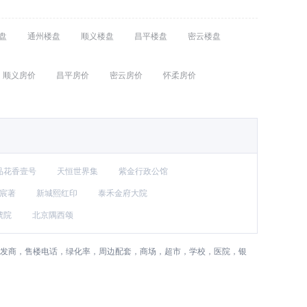
盘
通州楼盘
顺义楼盘
昌平楼盘
密云楼盘
顺义房价
昌平房价
密云房价
怀柔房价
品花香壹号
天恒世界集
紫金行政公馆
宸著
新城熙红印
泰禾金府大院
號院
北京隅西颂
开发商，售楼电话，绿化率，周边配套，商场，超市，学校，医院，银