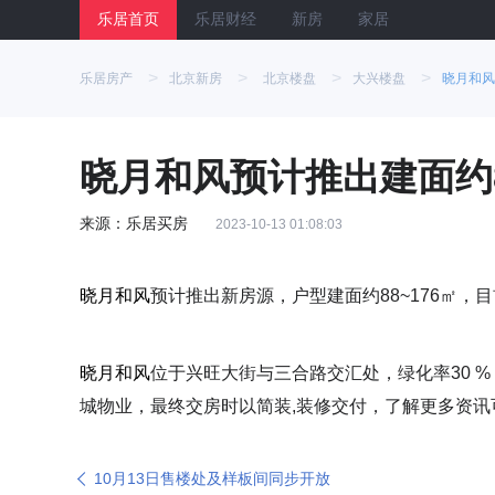
乐居首页
乐居财经
新房
家居
>
>
>
>
乐居房产
北京新房
北京楼盘
大兴楼盘
晓月和风
晓月和风预计推出建面约8
来源：乐居买房
2023-10-13 01:08:03
晓月和风
预计推出新房源，户型建面约88~176㎡，
晓月和风
位于兴旺大街与三合路交汇处，绿化率30 
城物业，最终交房时以简装,装修交付，了解更多资讯
10月13日售楼处及样板间同步开放