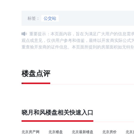
标签：
公交站
重要提示：本页面内容，旨在为满足广大用户的信息需
观点或意见，仅供用户参考和借鉴，最终以开发商实际公式
重查验开发商的证件信息。本页面所提到的房屋面积如无特
楼盘点评
晓月和风
楼盘相关快速入口
北京房产网
北京楼盘
北京最新楼盘
北京房价
北京