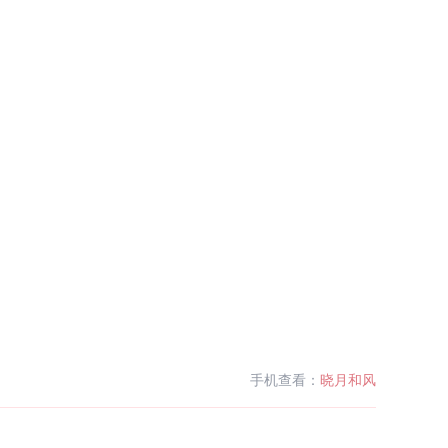
手机查看：
晓月和风