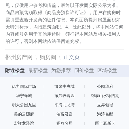
见，仅供用户参考和借鉴，最终以开发商实际公示为准。
商品房预售须取得《商品房预售许可证》，用户在购房时
需慎重查验开发商的证件信息。本页面所提到房屋面积如
无特别标示，均指建筑面积。4、除此以外，将本网站任何
内容或服务用于其他用途时，须征得本网站及相关权利人
的许可，否则本网站依法保留追究权。
郴州房产网
购房圈
正文页
附近楼盘
最新楼盘
为您推荐
同价楼盘
区域楼盘
亿力国际广场
御泉中央城
公园华府
华宁春城
振兴玫瑰园
锦泰山水缘四期
明大公园九里
平海九龙湾
立昇领域
美的云熙府
泊富君庭
鸿涛名邸
宏祥龙溪湾
福燕名居
巨丰豪斯卡