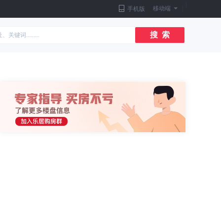
|
移动端
|
手机版
搜 索