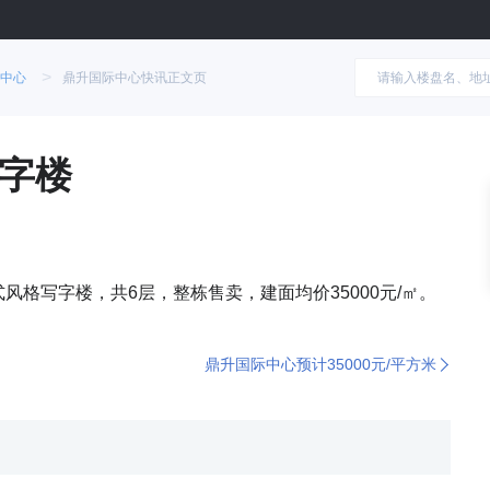
>
中心
鼎升国际中心快讯正文页
字楼
法式风格写字楼，共6层，整栋售卖，建面均价35000元/㎡。
鼎升国际中心预计35000元/平方米