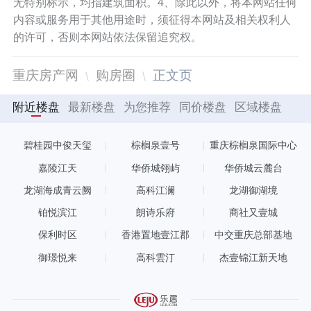
无特别标示，均指建筑面积。4、除此以外，将本网站任何
内容或服务用于其他用途时，须征得本网站及相关权利人
的许可，否则本网站依法保留追究权。
重庆房产网
购房圈
正文页
附近楼盘
最新楼盘
为您推荐
同价楼盘
区域楼盘
碧桂园中俊天玺
棕榈泉壹号
重庆棕榈泉国际中心
嘉陵江天
华侨城翎屿
华侨城云麓台
龙湖海成青云阙
高科江澜
龙湖御湖境
铂悦滨江
朗诗乐府
商社又壹城
保利时区
香港置地壹江郡
中交重庆总部基地
御璟悦来
高科雲汀
杰壹锦江新天地