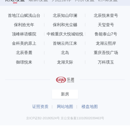
首地江山赋浅山台
北辰知山印澜
北辰悦来壹号
保利拾光年
保利和光尘樾
天玺壹号
顶峰林语蝶院
中粮重庆大悦城铂悦
鲁能泰山7号
金科美的原上
首钢云尚江来
龙湖云熙岸
北辰香麓
北岛
重庆吾悦广场
御璟悦来
龙湖天际
万科璞玉
新房
证照资质
网站地图
楼盘地图
京ICP证B2-20180524号 京公安备案11010502039463号