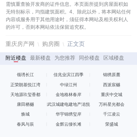
需慎重查验开发商的证件信息。本页面所提到房屋面积如
无特别标示，均指建筑面积。4、除此以外，将本网站任何
内容或服务用于其他用途时，须征得本网站及相关权利人
的许可，否则本网站依法保留追究权。
重庆房产网
购房圈
正文页
附近楼盘
最新楼盘
为您推荐
同价楼盘
区域楼盘
领琇长江
佳兆业滨江四季
锦绣原麓
正荣朗基悦江湾
中绿江州
西派宸樾
天地源玖玺香都
金地格林春岸
重庆中交城
康田栖樾
武汉城建电建地产洺悦
万科星光都会
国际
焕城
华宇锦绣玺岸
千江凌云
春风与辰
金辉云缦长滩
荣盛城