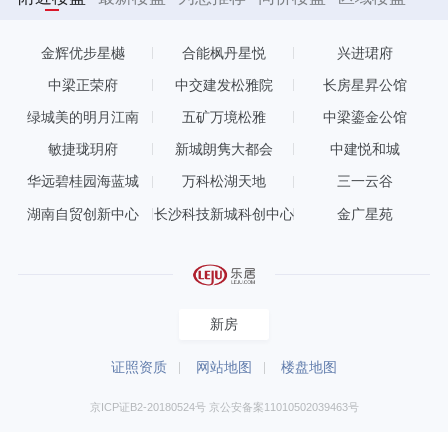
金辉优步星樾
合能枫丹星悦
兴进珺府
中梁正荣府
中交建发松雅院
长房星昇公馆
绿城美的明月江南
五矿万境松雅
中梁鎏金公馆
敏捷珑玥府
新城朗隽大都会
中建悦和城
华远碧桂园海蓝城
万科松湖天地
三一云谷
湖南自贸创新中心
长沙科技新城科创中心
金广星苑
新房
证照资质
网站地图
楼盘地图
京ICP证B2-20180524号 京公安备案11010502039463号