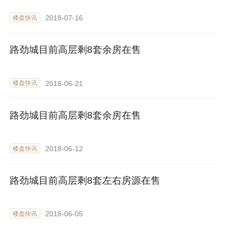
2018-07-16
楼盘快讯
路劲城目前高层剩8套余房在售
2018-06-21
楼盘快讯
路劲城目前高层剩8套余房在售
2018-06-12
楼盘快讯
路劲城目前高层剩8套左右房源在售
2018-06-05
楼盘快讯