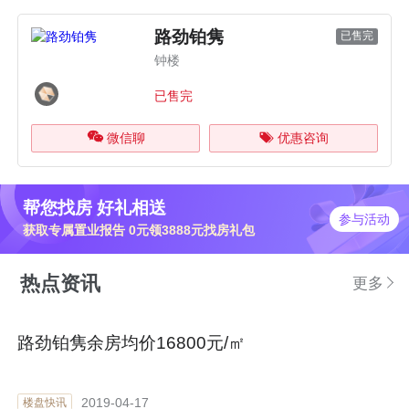
路劲铂隽
已售完
钟楼
已售完
微信聊
优惠咨询
帮您找房 好礼相送
参与活动
获取专属置业报告 0元领3888元找房礼包
热点资讯
更多
路劲铂隽余房均价16800元/㎡
2019-04-17
楼盘快讯