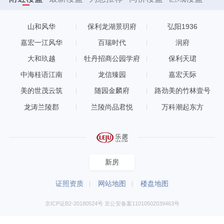
山和风华
保利龙湖景玥府
弘阳1936
嘉宏一江风华
百瑞时代
润府
大和玖越
牡丹招商公园学府
保利天珺
中海桂语江南
龙信臻园
嘉宏天际
美的世茂云筑
随园金麟府
路劲美的竹林壹号
龙涛兰陵郡
兰陵尚品君悦
万科潮起东方
新房
证照资质
网站地图
楼盘地图
京ICP证B2-20180524号 京公安备案11010502039463号