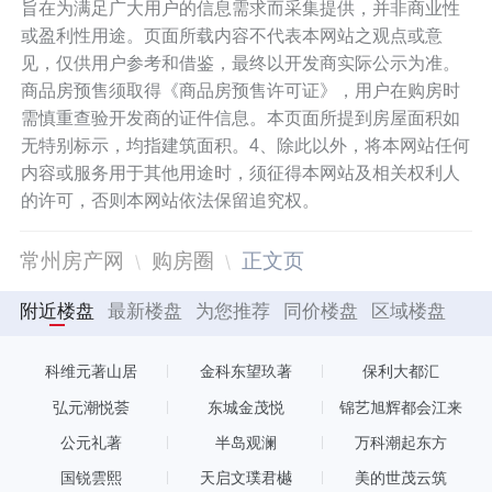
旨在为满足广大用户的信息需求而采集提供，并非商业性
或盈利性用途。页面所载内容不代表本网站之观点或意
见，仅供用户参考和借鉴，最终以开发商实际公示为准。
商品房预售须取得《商品房预售许可证》，用户在购房时
需慎重查验开发商的证件信息。本页面所提到房屋面积如
无特别标示，均指建筑面积。4、除此以外，将本网站任何
内容或服务用于其他用途时，须征得本网站及相关权利人
的许可，否则本网站依法保留追究权。
常州房产网
购房圈
正文页
附近楼盘
最新楼盘
为您推荐
同价楼盘
区域楼盘
科维元著山居
金科东望玖著
保利大都汇
弘元潮悦荟
东城金茂悦
锦艺旭辉都会江来
公元礼著
半岛观澜
万科潮起东方
国锐雲熙
天启文璞君樾
美的世茂云筑