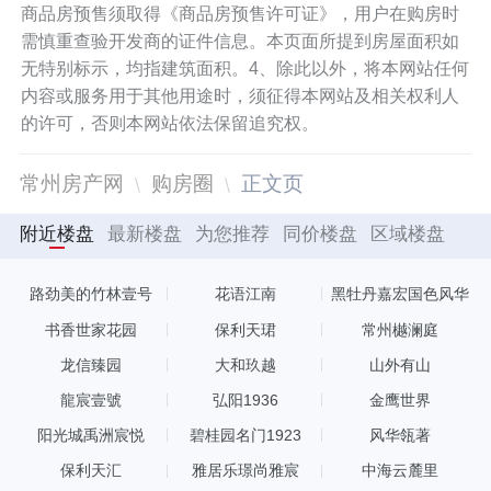
商品房预售须取得《商品房预售许可证》，用户在购房时
需慎重查验开发商的证件信息。本页面所提到房屋面积如
无特别标示，均指建筑面积。4、除此以外，将本网站任何
内容或服务用于其他用途时，须征得本网站及相关权利人
的许可，否则本网站依法保留追究权。
常州房产网
购房圈
正文页
附近楼盘
最新楼盘
为您推荐
同价楼盘
区域楼盘
路劲美的竹林壹号
花语江南
黑牡丹嘉宏国色风华
书香世家花园
保利天珺
常州樾澜庭
龙信臻园
大和玖越
山外有山
龍宸壹號
弘阳1936
金鹰世界
阳光城禹洲宸悦
碧桂园名门1923
风华瓴著
保利天汇
雅居乐璟尚雅宸
中海云麓里