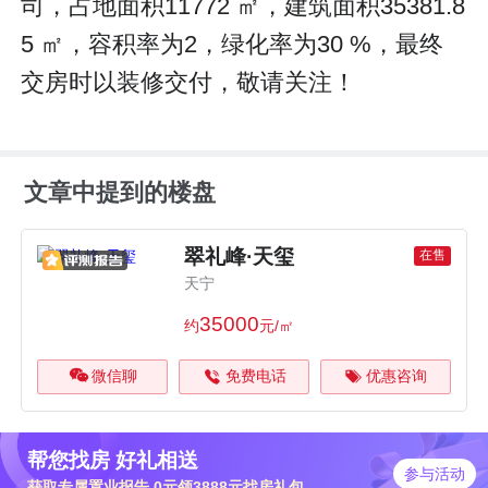
司，占地面积11772 ㎡，建筑面积35381.8
5 ㎡，容积率为2，绿化率为30 %，最终
交房时以装修交付，敬请关注！
文章中提到的楼盘
翠礼峰·天玺
在售
天宁
35000
约
元/㎡
微信聊
免费电话
优惠咨询
帮您找房 好礼相送
参与活动
获取专属置业报告 0元领3888元找房礼包