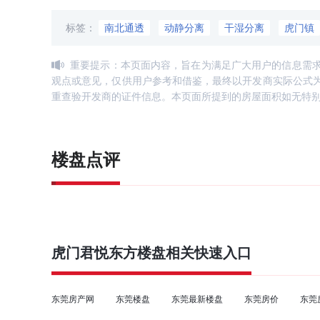
标签：
南北通透
动静分离
干湿分离
虎门镇
重要提示：本页面内容，旨在为满足广大用户的信息需
观点或意见，仅供用户参考和借鉴，最终以开发商实际公式
重查验开发商的证件信息。本页面所提到的房屋面积如无特
楼盘点评
虎门君悦东方
楼盘相关快速入口
东莞房产网
东莞楼盘
东莞最新楼盘
东莞房价
东莞