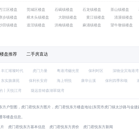
万江区楼盘
莞城区楼盘
石碣镇楼盘
石龙镇楼盘
茶山镇楼盘
寮步镇楼盘
樟木头镇楼盘
大朗镇楼盘
黄江镇楼盘
清溪镇楼盘
沙田镇楼盘
道滘镇楼盘
洪梅镇楼盘
麻涌镇楼盘
望牛墩镇楼盘
楼盘推荐
二手房直达
丰汇璀璨时代
虎门力量
粤港湾樾光里
保利时区
深物业滨海港湾
东实旗康苑
保利长安府
海上明悦
康华云溪
保利四季和颂
的丨天悦江湾
珑远首铸森湖翠珑湾
东方户型图，虎门君悦东方图片，虎门君悦东方楼盘地址(东莞市虎门镇太沙路与金捷
通等楼盘信息。
图片
虎门君悦东方基本信息
虎门君悦东方房价
虎门君悦东方新闻