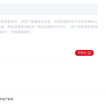
求而采集提供，并非广告服务性信息。页面所载内容不代表本网站之
为准。商品房预售须取得《商品房预售许可证》，用户在购房时需慎
别标示，均指建筑面积。
写评论
房地产新闻