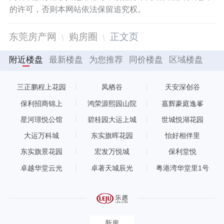
的许可，否则本网站依法保留追究权。
东莞房产网
购房圈
正文页
附近楼盘
最新楼盘
为您推荐
同价楼盘
区域楼盘
三正鹏程上花园
凤栖谷
天安深创谷
保利招商锦上
鸿荣源熙园山院
嘉辉豪庭逸峯
星河璟悦公馆
碧桂园大运上城
世城悦湖花园
大运万科城
东实旗晖花园
怡好相伴里
东实旗景花园
宏发万悦城
保利堂悦
卓越华堂云光
卓著天城辰光
粤港湾华堂里1号
新房