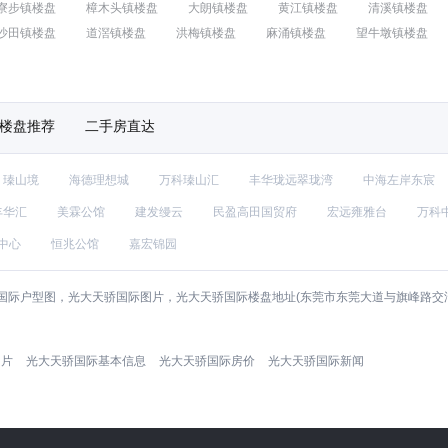
寮步镇楼盘
樟木头镇楼盘
大朗镇楼盘
黄江镇楼盘
清溪镇楼盘
沙田镇楼盘
道滘镇楼盘
洪梅镇楼盘
麻涌镇楼盘
望牛墩镇楼盘
楼盘推荐
二手房直达
瑧山境
海德理想城
万科瑧山汇
丰华珑远翠珑湾
中海左岸东宸
丰华汇
美霖公馆
建发缦云
民盈高田国贸府
宏远雍雅台
万科
中心
恒兆公馆
嘉宏锦园
国际户型图，光大天骄国际图片，光大天骄国际楼盘地址(东莞市东莞大道与旗峰路交
图片
光大天骄国际基本信息
光大天骄国际房价
光大天骄国际新闻