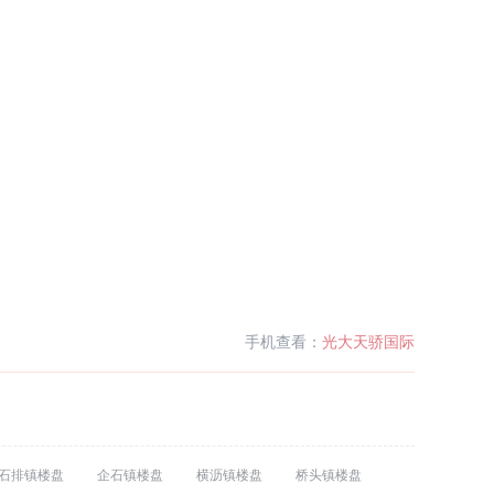
手机查看：
光大天骄国际
石排镇楼盘
企石镇楼盘
横沥镇楼盘
桥头镇楼盘