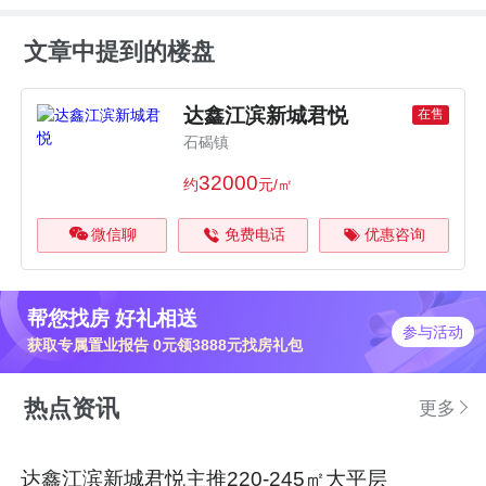
文章中提到的楼盘
达鑫江滨新城君悦
在售
石碣镇
32000
约
元/㎡
微信聊
免费电话
优惠咨询
帮您找房 好礼相送
参与活动
获取专属置业报告 0元领3888元找房礼包
热点资讯
更多
达鑫江滨新城君悦主推220-245㎡大平层