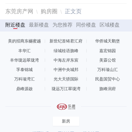
东莞房产网
购房圈
正文页
附近楼盘
最新楼盘
为您推荐
同价楼盘
区域楼盘
美的招商东樾蜜越
新世纪首铸君汇府
华侨城天鹅堡
丰华汇
绿城桂语旗峰
嘉宏锦园
丰华珑远翠珑湾
中海左岸东宸
美霖公馆
孚泰锦城
中洲中央城邦
万科瑧山汇
万科瑧湾汇
光大天骄国际
民盈国贸中心
鼎峰源啟
珑远万江翠珑湾
旗峰润府
新房