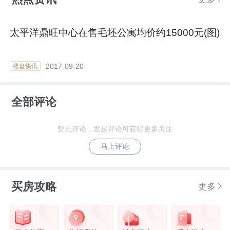
太平洋鼎旺中心在售毛坯公寓均价约15000元(图)
2017-09-20
楼盘快讯
全部评论
暂无评论，发起评论可获得更多关注
马上评论
买房攻略
更多