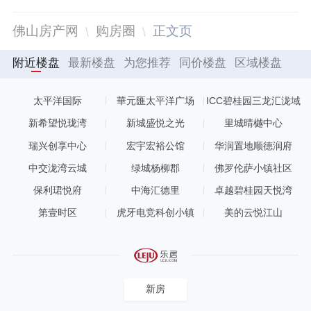
佛山房产网
购房圈
正文页
附近楼盘
最新楼盘
为您推荐
同价楼盘
区域楼盘
太平洋国际
華元匯太平洋广场
ICC碧桂园三龙汇泷域
新希望悦珑湾
新城盛悦之光
里城晴樾中心
瑞兴创享中心
宏宇宏裕公馆
华润置地顺德润府
中交泷湾云城
绿城杨柳郡
佛罗伦萨小镇社区
保利珺悦府
中海汇德里
卓越碧桂园天悦湾
第壹时区
虎牙电竞科创小镇
美的云悦江山
新房