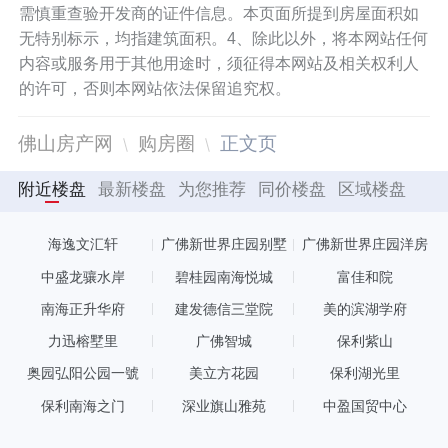
需慎重查验开发商的证件信息。本页面所提到房屋面积如
无特别标示，均指建筑面积。4、除此以外，将本网站任何
内容或服务用于其他用途时，须征得本网站及相关权利人
的许可，否则本网站依法保留追究权。
佛山房产网
购房圈
正文页
附近楼盘
最新楼盘
为您推荐
同价楼盘
区域楼盘
海逸文汇轩
广佛新世界庄园别墅
广佛新世界庄园洋房
中盛龙骧水岸
碧桂园南海悦城
富佳和院
南海正升华府
建发德信三堂院
美的滨湖学府
力迅榕墅里
广佛智城
保利紫山
奥园弘阳公园一號
美立方花园
保利湖光里
保利南海之门
深业旗山雅苑
中盈国贸中心