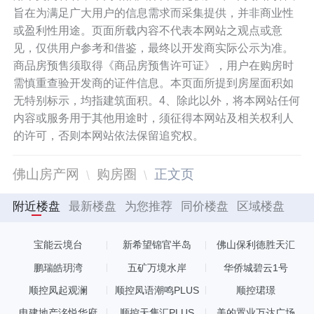
旨在为满足广大用户的信息需求而采集提供，并非商业性
或盈利性用途。页面所载内容不代表本网站之观点或意
见，仅供用户参考和借鉴，最终以开发商实际公示为准。
商品房预售须取得《商品房预售许可证》，用户在购房时
需慎重查验开发商的证件信息。本页面所提到房屋面积如
无特别标示，均指建筑面积。4、除此以外，将本网站任何
内容或服务用于其他用途时，须征得本网站及相关权利人
的许可，否则本网站依法保留追究权。
佛山房产网
购房圈
正文页
附近楼盘
最新楼盘
为您推荐
同价楼盘
区域楼盘
宝能云境台
新希望锦官半岛
佛山保利德胜天汇
鹏瑞皓玥湾
五矿万境水岸
华侨城碧云1号
顺控凤起观澜
顺控凤语潮鸣PLUS
顺控珺璟
电建地产洺悦华府
顺控天隽汇PLUS
美的置业万达广场