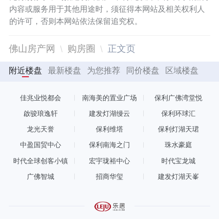
内容或服务用于其他用途时，须征得本网站及相关权利人
的许可，否则本网站依法保留追究权。
佛山房产网
购房圈
正文页
附近楼盘
最新楼盘
为您推荐
同价楼盘
区域楼盘
佳兆业悦都会
南海美的置业广场
保利广佛湾堂悦
啟骏琅逸轩
建发灯湖缦云
保利环球汇
龙光天誉
保利维塔
保利灯湖天珺
中盈国贸中心
保利南海之门
珠水豪庭
时代全球创客小镇
宏宇珑裕中心
时代宝龙城
广佛智城
招商华玺
建发灯湖天峯