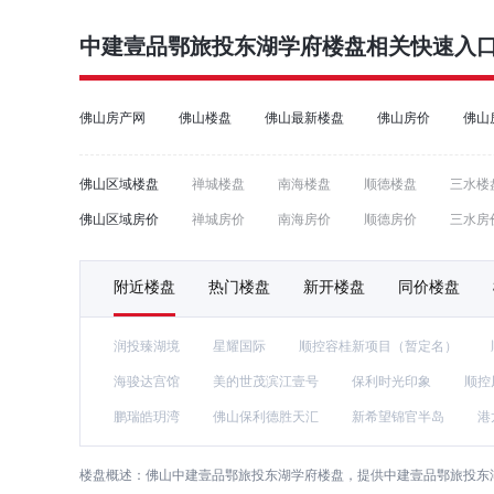
中建壹品鄂旅投东湖学府
楼盘相关快速入
佛山房产网
佛山楼盘
佛山最新楼盘
佛山房价
佛山
佛山区域楼盘
禅城楼盘
南海楼盘
顺德楼盘
三水楼
佛山区域房价
禅城房价
南海房价
顺德房价
三水房
附近楼盘
热门楼盘
新开楼盘
同价楼盘
润投臻湖境
星耀国际
顺控容桂新项目（暂定名）
海骏达宫馆
美的世茂滨江壹号
保利时光印象
顺控
鹏瑞皓玥湾
佛山保利德胜天汇
新希望锦官半岛
港
楼盘概述：
佛山中建壹品鄂旅投东湖学府楼盘，提供中建壹品鄂旅投东