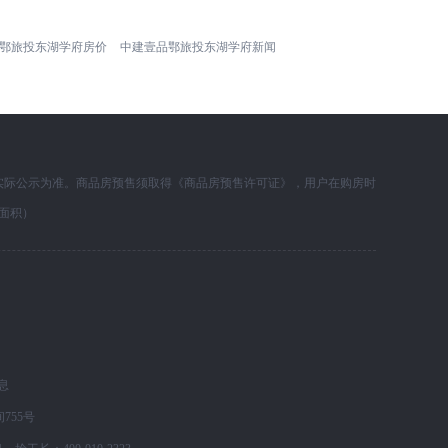
鄂旅投东湖学府房价
中建壹品鄂旅投东湖学府新闻
实际公示为准。商品房预售须取得《商品房预售许可证》，用户在购房时
面积）
息
755号