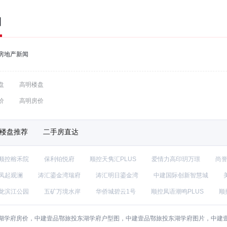
口
房地产新闻
盘
高明楼盘
价
高明房价
楼盘推荐
二手房直达
顺控榕禾院
保利铂悦府
顺控天隽汇PLUS
爱情力高印玥万璟
尚
凤起观澜
涛汇鎏金湾瑞府
涛汇明日鎏金湾
中建国际创新智慧城
龙滨江公园
五矿万境水岸
华侨城碧云1号
顺控凤语潮鸣PLUS
顺
湖学府房价，中建壹品鄂旅投东湖学府户型图，中建壹品鄂旅投东湖学府图片，中建壹