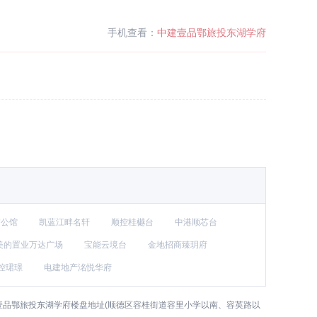
手机查看：
中建壹品鄂旅投东湖学府
誉公馆
凯蓝江畔名轩
顺控桂樾台
中港顺芯台
美的置业万达广场
宝能云境台
金地招商臻玥府
控珺璟
电建地产洺悦华府
品鄂旅投东湖学府楼盘地址(顺德区容桂街道容里小学以南、容英路以