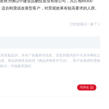
发商为佛山中建壹品鹏悦置业有限公司，共占地89300
设计，适合刚需或改善型客户，对景观效果有较高要求的人群。
已经是最后一篇了
求而采集提供，并非广告服务性信息。页面所载内容不代表本网站之
为准。商品房预售须取得《商品房预售许可证》，用户在购房时需慎
别标示，均指建筑面积。
写评论