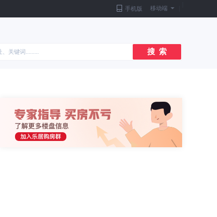
|
移动端
|
手机版
搜 索