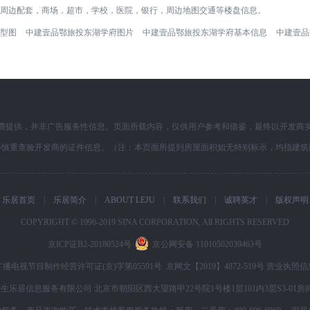
，周边配套，商场，超市，学校，医院，银行，周边地图交通等楼盘信息。
型图
中建壹品鄂旅投东湖学府图片
中建壹品鄂旅投东湖学府基本信息
中建壹品
费提供，并非广告服务性信息。页面所载内容，仅供用户参考和借鉴，最终以开发商
必慎重查验开发商的证件信息。（注：本页面所提到房屋面积如无特别标示，均指建筑
乐居首页
|
乐居简介
|
ABOUT LEJU
|
联系我们
|
诚聘英才
|
版权声明
COPYRIGHT © 1996-2019 SINA CORPORATION, All RIGHTS RESERVED
京ICP证B2-20180524号
京公网安备 11010502039463号
广播电视节目制作经营许可证(京)字第05591号
京网文【2019】4872-519号
营业执照信
生乐居信息服务有限公司 北京市朝阳区西大望路甲22号院1号楼1层101内3层S3-01房间