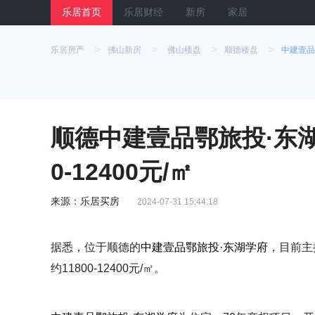
乐居首页
乐居财经
新房
家居
>
>
>
>
乐居房产
佛山新房
佛山楼盘
顺德楼盘
中建壹品
顺德中建壹品鄂旅投·东湖
0-12400元/㎡
来源：乐居买房
2024-07-31 15:44:18
据悉，位于顺德的
中建壹品鄂旅投·东湖学府
，目前主
约11800-12400元/㎡。