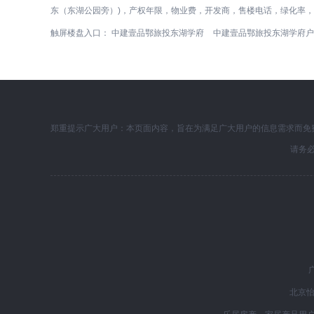
东（东湖公园旁）)，产权年限，物业费，开发商，售楼电话，绿化率
触屏楼盘入口：
中建壹品鄂旅投东湖学府
中建壹品鄂旅投东湖学府户
郑重提示广大用户：本页面内容，旨在为满足广大用户的信息需求而免
请务
北京怡