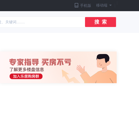
|
移动端
|
手机版
搜 索