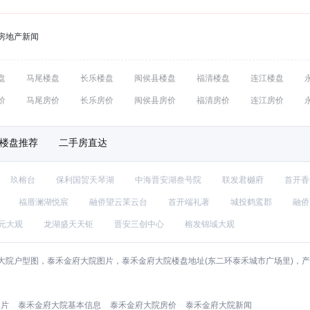
房地产新闻
盘
马尾楼盘
长乐楼盘
闽侯县楼盘
福清楼盘
连江楼盘
价
马尾房价
长乐房价
闽侯县房价
福清房价
连江房价
楼盘推荐
二手房直达
玖榕台
保利国贸天琴湖
中海晋安湖叁号院
联发君樾府
首开香
福厝澜湖悦宸
融侨望云茉云台
首开端礼著
城投鹤鸾郡
融侨
元大观
龙湖盛天天钜
晋安三创中心
榕发锦珹大观
大院户型图，泰禾金府大院图片，泰禾金府大院楼盘地址(东二环泰禾城市广场里)，
图片
泰禾金府大院基本信息
泰禾金府大院房价
泰禾金府大院新闻