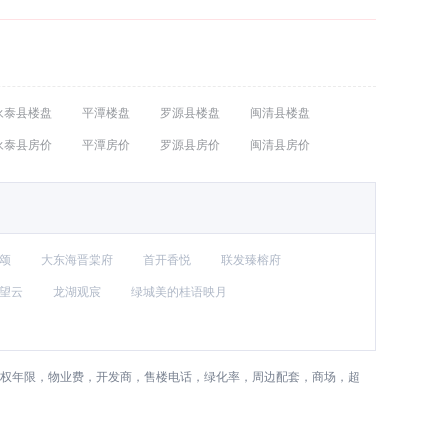
永泰县楼盘
平潭楼盘
罗源县楼盘
闽清县楼盘
永泰县房价
平潭房价
罗源县房价
闽清县房价
颂
大东海晋棠府
首开香悦
联发臻榕府
望云
龙湖观宸
绿城美的桂语映月
产权年限，物业费，开发商，售楼电话，绿化率，周边配套，商场，超