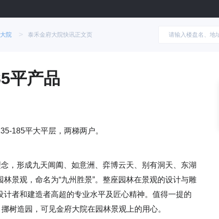
>
大院
泰禾金府大院快讯正文页
85平产品
35-185平大平层，两梯两户。
理念，形成九天阊阖、如意洲、弈博云天、别有洞天、东湖
林景观，命名为“九州胜景”。整座园林在景观的设计与雕
设计者和建造者高超的专业水平及匠心精神。值得一提的
，挪树造园，可见金府大院在园林景观上的用心。