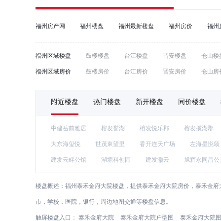
福州房产网
福州楼盘
福州最新楼盘
福州房价
福州
福州区域楼盘
鼓楼楼盘
台江楼盘
晋安楼盘
仓山楼
福州区域房价
鼓楼房价
台江房价
晋安房价
仓山房
附近楼盘
热门楼盘
新开楼盘
同价楼盘
中建岳前雅居
榕发誉湖
榕发悦乐郡
榕发揽湖郡
大东海玺悦
世茂東望里
香开连天广场
左海星悦颂
建发云畔公馆
湖塘科创园
建发灏云
旭辉永同昌公
楼盘概述：
福州泰禾金府大院楼盘，提供泰禾金府大院房价，泰禾金府
市，学校，医院，银行，周边地图交通等楼盘信息。
触屏楼盘入口：
泰禾金府大院
泰禾金府大院户型图
泰禾金府大院