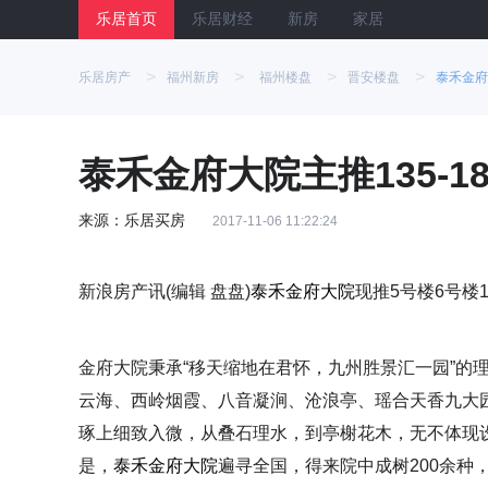
乐居首页
乐居财经
新房
家居
>
>
>
>
乐居房产
福州新房
福州楼盘
晋安楼盘
泰禾金府
泰禾金府大院主推135-1
来源：乐居买房
2017-11-06 11:22:24
新浪房产讯(编辑 盘盘)
泰禾金府大院
现推5号楼6号楼1
金府大院秉承“移天缩地在君怀，九州胜景汇一园”的
云海、西岭烟霞、八音凝涧、沧浪亭、瑶合天香九大园
琢上细致入微，从叠石理水，到亭榭花木，无不体现
是，
泰禾金府大院
遍寻全国，得来院中成树200余种