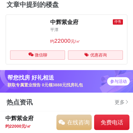
文章中提到的楼盘
中辉紫金府
停售
平潭
22000
约
元/㎡
微信聊
优惠咨询
帮您找房 好礼相送
参与活动
获取专属置业报告 0元领3888元找房礼包
热点资讯
更多
中辉紫金府
中辉紫金府均价约22000元/平方米
在线咨询
免费电话
约22000元/㎡