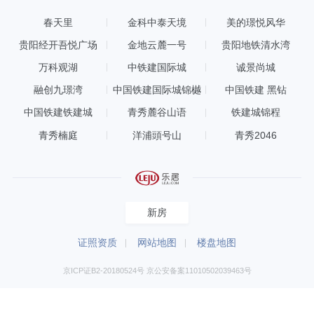
春天里
金科中泰天境
美的璟悦风华
贵阳经开吾悦广场
金地云麓一号
贵阳地铁清水湾
万科观湖
中铁建国际城
诚景尚城
融创九璟湾
中国铁建国际城锦樾
中国铁建 黑钻
中国铁建铁建城
青秀麓谷山语
铁建城锦程
青秀楠庭
洋浦頭号山
青秀2046
新房
证照资质
网站地图
楼盘地图
京ICP证B2-20180524号 京公安备案11010502039463号