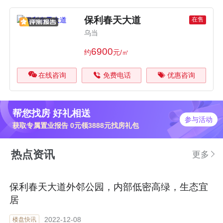
保利春天大道
在售
乌当
6900
约
元/㎡
在线咨询
免费电话
优惠咨询
帮您找房 好礼相送
参与活动
获取专属置业报告 0元领3888元找房礼包
热点资讯
更多
保利春天大道外邻公园，内部低密高绿，生态宜
居
2022-12-08
楼盘快讯