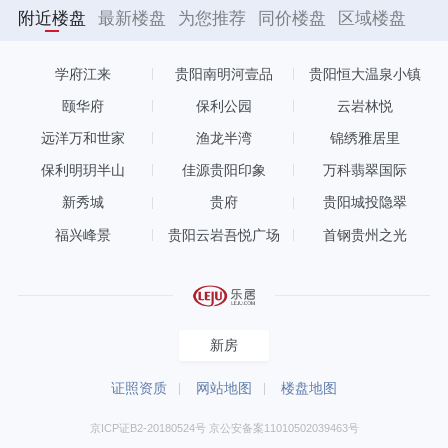
附近楼盘
最新楼盘
为您推荐
同价楼盘
区域楼盘
学府江来
贵阳南明河壹品
贵阳恒大温泉小镇
颐华府
保利公园
云岩林悦
远洋万和世家
渔龙半湾
锦绣雅居里
保利明玥半山
佳源贵阳印象
万科翡翠国际
新秀城
贵府
贵阳城投隐翠
福兴峰景
贵阳云岩吾悦广场
首钢贵州之光
新房
证照资质
网站地图
楼盘地图
京ICP证B2-20180524号 京公安备案11010502039463号