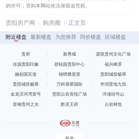
的许可，否则本网站依法保留追究权。
贵阳房产网
购房圈
正文页
附近楼盘
最新楼盘
为您推荐
同价楼盘
区域楼盘
贵府
新秀城
源筑贵州文化广场
佳源贵阳印象
碧桂园贵阳中心
福兴峰景
融创国宾道
锦绣雅居里
贵阳城投毓翠
贵阳城投毓翠
万科翡翠国际
华润置地九悦
金龙滨河湾壹号
贵阳云岩吾悦广场
洋浦頭号山
首钢贵州之光
黔灵王府
云岩林悦
新房