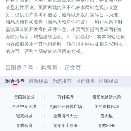
旨在为满足广大用户的信息需求而采集提供，并非商业性
或盈利性用途。页面所载内容不代表本网站之观点或意
见，仅供用户参考和借鉴，最终以开发商实际公示为准。
商品房预售须取得《商品房预售许可证》，用户在购房时
需慎重查验开发商的证件信息。本页面所提到房屋面积如
无特别标示，均指建筑面积。4、除此以外，将本网站任何
内容或服务用于其他用途时，须征得本网站及相关权利人
的许可，否则本网站依法保留追究权。
贵阳房产网
购房圈
正文页
附近楼盘
最新楼盘
为您推荐
同价楼盘
区域楼盘
贵阳融创城
万科观湖
贵阳地铁清水湾
金科中泰天境
贵阳经开吾悦广场
美的璟悦风华
诚景尚城
金科博瀚天元
春天里
青秀楠庭
龙湖湖山原著
青秀2046