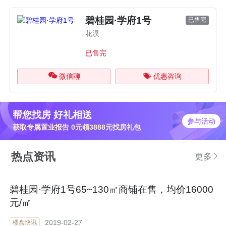
碧桂园·学府1号
已售完
花溪
已售完
微信聊
优惠咨询
帮您找房 好礼相送
参与活动
获取专属置业报告 0元领3888元找房礼包
热点资讯
更多
碧桂园·学府1号65~130㎡商铺在售，均价16000
元/㎡
2019-02-27
楼盘快讯