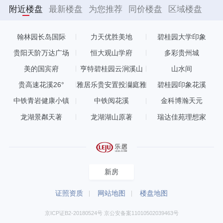
附近楼盘
最新楼盘
为您推荐
同价楼盘
区域楼盘
翰林园长岛国际
力天优胜美地
碧桂园大学印象
贵阳天阶万达广场
恒大观山学府
多彩贵州城
美的国宾府
亨特碧桂园云涧溪山
山水间
贵高速花溪26°
雅居乐贵安置投灡庭雅
碧桂园印象花溪
苑
中铁青岩健康小镇
中铁阅花溪
金科博瀚天元
龙湖景粼天著
龙湖湖山原著
瑞达佳苑理想家
新房
证照资质
网站地图
楼盘地图
京ICP证B2-20180524号 京公安备案11010502039463号