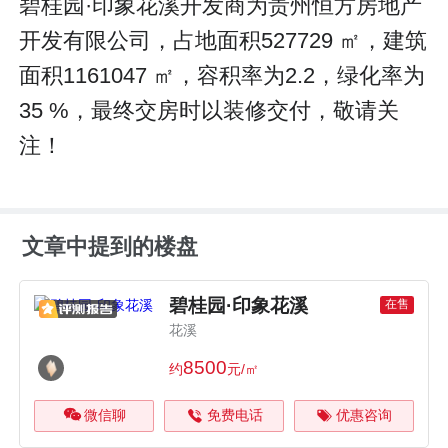
碧桂园·印象花溪开发商为贵州恒方房地产
开发有限公司，占地面积527729 ㎡，建筑
面积1161047 ㎡，容积率为2.2，绿化率为
35 %，最终交房时以装修交付，敬请关
注！
文章中提到的楼盘
碧桂园·印象花溪
在售
花溪
8500
约
元/㎡
微信聊
免费电话
优惠咨询