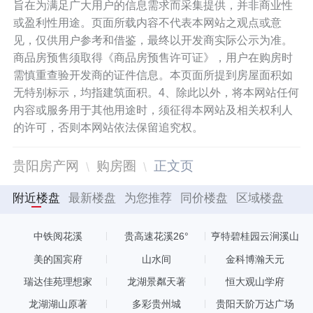
旨在为满足广大用户的信息需求而采集提供，并非商业性
或盈利性用途。页面所载内容不代表本网站之观点或意
见，仅供用户参考和借鉴，最终以开发商实际公示为准。
商品房预售须取得《商品房预售许可证》，用户在购房时
需慎重查验开发商的证件信息。本页面所提到房屋面积如
无特别标示，均指建筑面积。4、除此以外，将本网站任何
内容或服务用于其他用途时，须征得本网站及相关权利人
的许可，否则本网站依法保留追究权。
贵阳房产网
购房圈
正文页
附近楼盘
最新楼盘
为您推荐
同价楼盘
区域楼盘
中铁阅花溪
贵高速花溪26°
亨特碧桂园云涧溪山
美的国宾府
山水间
金科博瀚天元
瑞达佳苑理想家
龙湖景粼天著
恒大观山学府
龙湖湖山原著
多彩贵州城
贵阳天阶万达广场