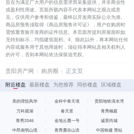
旨在为满足广大用户的信息需求而采集提供，并非商业性
或盈利性用途。页面所载内容不代表本网站之观点或意
见，仅供用户参考和借鉴，最终以开发商实际公示为准。
商品房预售须取得《商品房预售许可证》，用户在购房时
需慎重查验开发商的证件信息。本页面所提到房屋面积如
无特别标示，均指建筑面积。4、除此以外，将本网站任何
内容或服务用于其他用途时，须征得本网站及相关权利人
的许可，否则本网站依法保留追究权。
贵阳房产网
购房圈
正文页
附近楼盘
最新楼盘
为您推荐
同价楼盘
区域楼盘
美的璟悦风华
金科中泰天境
贵阳地铁清水湾
万科观湖
春天里
青秀楠庭
青秀2046
金地云麓一号
诚景尚城
中昂南明山境
青秀麓谷山语
中国铁建 黑钻