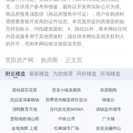
见，仅供用户参考和借鉴，最终以开发商实际公示为准。
商品房预售须取得《商品房预售许可证》，用户在购房时
需慎重查验开发商的证件信息。本页面所提到房屋面积如
无特别标示，均指建筑面积。4、除此以外，将本网站任何
内容或服务用于其他用途时，须征得本网站及相关权利人
的许可，否则本网站依法保留追究权。
贵阳房产网
购房圈
正文页
附近楼盘
最新楼盘
为您推荐
同价楼盘
区域楼盘
碧桂园百花里
恐龙小镇龙栖苑
东原朗阅
优品道清峯晓镇
四季贵州椿棠府玖玺台
铜雀台
清鸥教育天地
当代拾光里MOMΛ
清镇益华湖湾
贵阳地铁湖山郡
中铁云湾
广大城
金地旭辉 上观
红枫城市广场
佳兆业樾伴山