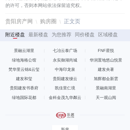
的许可，否则本网站依法保留追究权。
贵阳房产网
购房圈
正文页
附近楼盘
最新楼盘
为您推荐
同价楼盘
区域楼盘
景融云湖里
七冶云泰广场
FNF星悦
绿地海格公馆
永实御湖尚城
华润置地悠山悦景
梵华里云锦&云玺
中海印龙泉
建发央著
建发和玺
贵阳建发缦云
旭辉都会新雲
贵阳建发书香府
凯佳里仁境
景融南湖里
绿地国际花都
金科金茂九华粼云
天一观山阅
新房