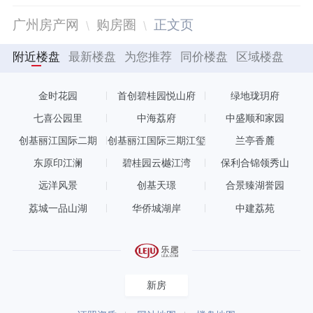
广州房产网
购房圈
正文页
附近楼盘
最新楼盘
为您推荐
同价楼盘
区域楼盘
金时花园
首创碧桂园悦山府
绿地珑玥府
七喜公园里
中海荔府
中盛顺和家园
创基丽江国际二期
创基丽江国际三期江玺
兰亭香麓
东原印江澜
碧桂园云樾江湾
保利合锦领秀山
远洋风景
创基天璟
合景臻湖誉园
荔城一品山湖
华侨城湖岸
中建荔苑
新房