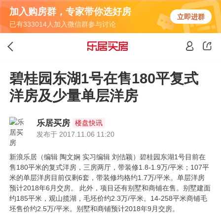
加入购房群，专家带你选好房
立即进群
已有333014人加入微信群参与讨论
碧桂园东湖1号在售180平复式
洋房及少量单层洋房
乐居买房
楼盘快讯
发布于 2017.11.06 11:20
新浪乐居（编辑 陶文娴 实习编辑 刘佶颖）碧桂园东湖1号目前在
售180平米的复式洋房，三房两厅，带装修1.8-1.9万/平米；107平
米的单层洋房目前仅剩6套，带装修均格约1.7万/平米。单层洋房
预计2018年6月交房。 此外，项目还有别墅和商铺在售。别墅建面
约185平米，观山揽湖，毛坯价约2.3万/平米。14-258平米商铺毛
坯售价约2.5万/平米。别墅和商铺预计2018年9月交房。