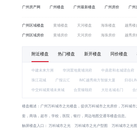
广州房产网
广州楼盘
广州最新楼盘
广州房价
广州
广州区域楼盘
黄埔楼盘
天河楼盘
海珠楼盘
越秀楼
广州区域房价
黄埔房价
天河房价
海珠房价
越秀房
附近楼盘
热门楼盘
新开楼盘
同价楼盘
中建未来方洲
华润置地黄埔润府
中鼎君和名城珺合府
珠江花城
广报云汇
IMC越秀南方智媒大厦
归谷LI
中交科城黄埔未来城
合景臻颐府
大壮名城名门
合
楼盘概述：
广州万科城市之光楼盘，提供万科城市之光房价，万科城市之
套，商场，超市，学校，医院，银行，周边地图交通等楼盘信息。
触屏楼盘入口：
万科城市之光
万科城市之光户型图
万科城市之光