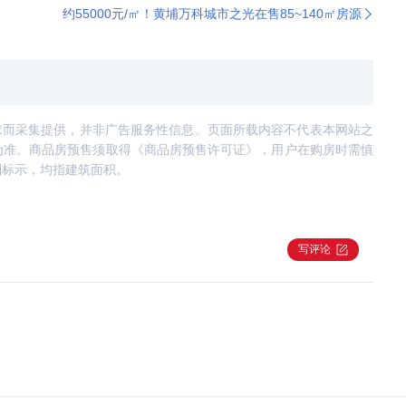
约55000元/㎡！黄埔万科城市之光在售85~140㎡房源
求而采集提供，并非广告服务性信息。页面所载内容不代表本网站之
为准。商品房预售须取得《商品房预售许可证》，用户在购房时需慎
别标示，均指建筑面积。
写评论