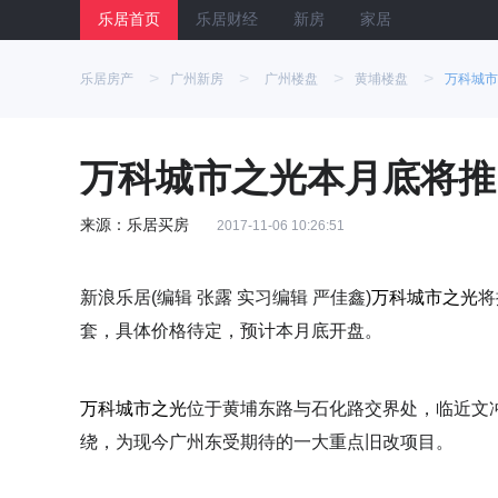
乐居首页
乐居财经
新房
家居
>
>
>
>
乐居房产
广州新房
广州楼盘
黄埔楼盘
万科城市
万科城市之光本月底将推
来源：乐居买房
2017-11-06 10:26:51
新浪乐居(编辑 张露 实习编辑 严佳鑫)
万科城市之光
将
套，具体价格待定，预计本月底开盘。
万科城市之光
位于黄埔东路与石化路交界处，临近文冲
绕，为现今广州东受期待的一大重点旧改项目。