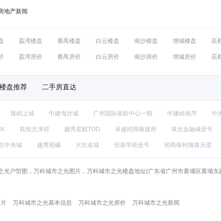
房地产新闻
盘
荔湾楼盘
番禺楼盘
白云楼盘
南沙楼盘
增城楼盘
花
价
荔湾房价
番禺房价
白云房价
南沙房价
增城房价
花
楼盘推荐
二手房直达
珑岄上城
中建海丝城
广州国际港航中心一期
中建岭南序
中
NK
联投文津府
越秀星航TOD
卓越招商臻珑府
珠光金融城壹号
生中央城
越秀观樾
大壮名城
恒基学苑壹号
招商保利海珠天珺
光户型图，万科城市之光图片，万科城市之光楼盘地址(广东省广州市黄埔区黄埔东路
图片
万科城市之光基本信息
万科城市之光房价
万科城市之光新闻