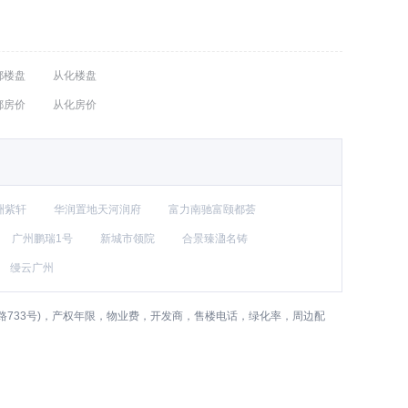
都楼盘
从化楼盘
都房价
从化房价
洲紫轩
华润置地天河润府
富力南驰富颐都荟
广州鹏瑞1号
新城市领院
合景臻溋名铸
缦云广州
733号)，产权年限，物业费，开发商，售楼电话，绿化率，周边配