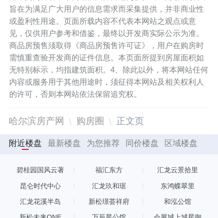
旨在为满足广大用户的信息需求而采集提供，并非商业性
或盈利性用途。页面所载内容不代表本网站之观点或意
见，仅供用户参考和借鉴，最终以开发商实际公示为准。
商品房预售须取得《商品房预售许可证》，用户在购房时
需慎重查验开发商的证件信息。本页面所提到房屋面积如
无特别标示，均指建筑面积。4、除此以外，将本网站任何
内容或服务用于其他用途时，须征得本网站及相关权利人
的许可，否则本网站依法保留追究权。
哈尔滨房产网
购房圈
正文页
附近楼盘
最新楼盘
为您推荐
同价楼盘
区域楼盘
碧桂园国风云著
福汇东方
汇龙云景拾里
昆仑时代中心
汇龙玖和琚
东鸿蝶翠里
汇龙花溪半岛
新松璟荟祥府
和泓公馆
新松未来ONE
万辰星公馆
会展城上城星御