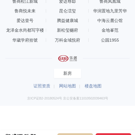
鲁商松江新城
爱达尊邸
鲁商凤凰城
鲁商悦未来
昆仑澐玺
华润置地九里芳华
爱达壹号
腾益健康城
中海云麓公馆
龙泽金水尚都写字楼
新松玺樾府
金地峯范
华崴学府拾號
万科金域悦府
公园1955
新房
证照资质
网站地图
楼盘地图
京ICP证B2-20180524号 京公安备案11010502039463号