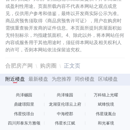
或盈利性用途。页面所载内容不代表本网站之观点或意
见，仅供用户参考和借鉴，最终以开发商实际公示为准。
商品房预售须取得《商品房预售许可证》，用户在购房时
需慎重查验开发商的证件信息。本页面所提到房屋面积如
无特别标示，均指建筑面积。4、除此以外，将本网站任何
内容或服务用于其他用途时，须征得本网站及相关权利人
的许可，否则本网站依法保留追究权。
合肥房产网
购房圈
正文页
附近楼盘
最新楼盘
为您推荐
同价楼盘
区域楼盘
尚泽樾园
尚泽臻园
万科锦上光曜
鼎建璟阳里
龙湖亚伦璟云上府
斌锋悦境
伟星悦璟台
中海橙郡
伟星珑胤台
四川邦泰东方雅颂
伟星长江赋
和光峯境