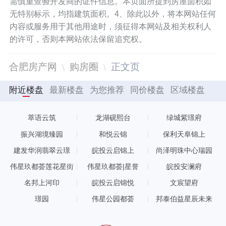
需慎重查验开发商的证件信息。本页面所提到房屋面积如
无特别标示，均指建筑面积。4、除此以外，将本网站任何
内容或服务用于其他用途时，须征得本网站及相关权利人
的许可，否则本网站依法保留追究权。
合肥房产网
购房圈
正文页
附近楼盘
最新楼盘
为您推荐
同价楼盘
区域楼盘
萃语云筑
龙湖砚熙台
绿城紫璟府
振兴湖境臻园
和悦云锦
保利天阜锦上
建发华润翡翠云璟
皖投云启锦上
尚泽明珠中心瑞园
伟星玖都荟莲花星街
伟星玖都荟|星誉
皖投安澜府
名邦上河印
皖投云启锦悦
文宸望府
璟园
伟星公园都荟
邦泰伯益星辰未来