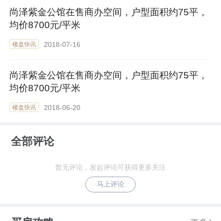
尚泽紫金公馆在售商办空间，户型面积约75平，
均价8700元/平米
2018-07-16
楼盘快讯
尚泽紫金公馆在售商办空间，户型面积约75平，
均价8700元/平米
2018-06-20
楼盘快讯
全部评论
暂无评论，发起评论可获得更多关注
马上评论