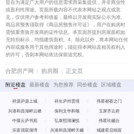
旨在为满足广大用户的信息需求而采集提供，并非商业性
或盈利性用途。页面所载内容不代表本网站之观点或意
见，仅供用户参考和借鉴，最终以开发商实际公示为准。
商品房预售须取得《商品房预售许可证》，用户在购房时
需慎重查验开发商的证件信息。本页面所提到房屋面积如
无特别标示，均指建筑面积。4、除此以外，将本网站任何
内容或服务用于其他用途时，须征得本网站及相关权利人
的许可，否则本网站依法保留追究权。
合肥房产网
购房圈
正文页
附近楼盘
最新楼盘
为您推荐
同价楼盘
区域楼盘
祥源庐源上城
祥生庐州雲境
伟星都荟之门
兴港和昌湖畔云栖
保利文华和颂
玉屏齐云府
中煤云庐书苑
弘泰熙湖澜悦
伟星玖樾台
乐富强双湖湾
兴港和昌湖畔天樾
城建星启锦宸