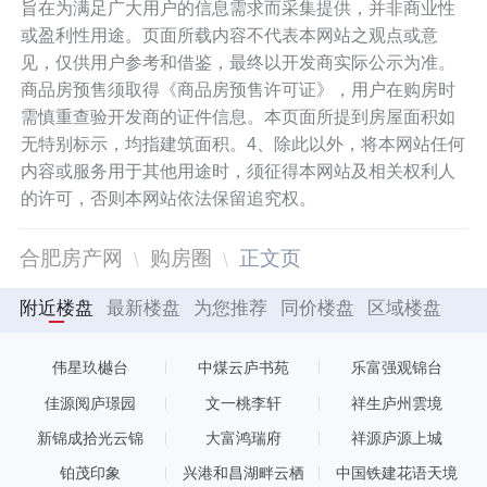
旨在为满足广大用户的信息需求而采集提供，并非商业性
或盈利性用途。页面所载内容不代表本网站之观点或意
见，仅供用户参考和借鉴，最终以开发商实际公示为准。
商品房预售须取得《商品房预售许可证》，用户在购房时
需慎重查验开发商的证件信息。本页面所提到房屋面积如
无特别标示，均指建筑面积。4、除此以外，将本网站任何
内容或服务用于其他用途时，须征得本网站及相关权利人
的许可，否则本网站依法保留追究权。
合肥房产网
购房圈
正文页
附近楼盘
最新楼盘
为您推荐
同价楼盘
区域楼盘
伟星玖樾台
中煤云庐书苑
乐富强观锦台
佳源阅庐璟园
文一桃李轩
祥生庐州雲境
新锦成拾光云锦
大富鸿瑞府
祥源庐源上城
铂茂印象
兴港和昌湖畔云栖
中国铁建花语天境