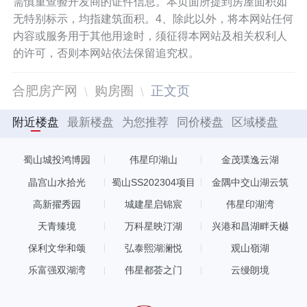
需慎重查验开发商的证件信息。本页面所提到房屋面积如
无特别标示，均指建筑面积。4、除此以外，将本网站任何
内容或服务用于其他用途时，须征得本网站及相关权利人
的许可，否则本网站依法保留追究权。
合肥房产网
购房圈
正文页
附近楼盘
最新楼盘
为您推荐
同价楼盘
区域楼盘
蜀山城投鸿博园
伟星印湖山
金茂璞逸云湖
晶宫山水拾光
蜀山SS202304项目
金隅中交山湖云筑
高新擢秀园
城建星启锦宸
伟星印湖湾
天青臻境
万科星映汀湖
兴港和昌湖畔天樾
保利文华和颂
弘泰熙湖澜悦
观山嶺湖
乐富强双湖湾
伟星都荟之门
云缦朗境