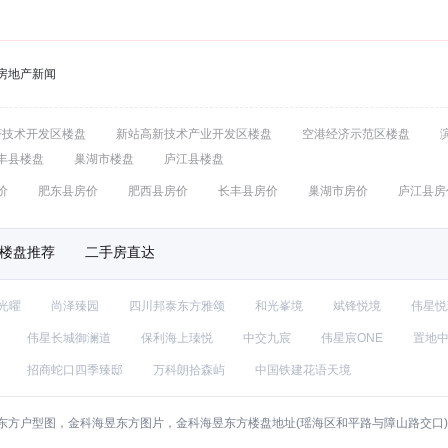
房地产新闻
济技术开发区楼盘
新站高新技术产业开发区楼盘
空港经济示范区楼盘
丰县楼盘
巢湖市楼盘
庐江县楼盘
价
肥东县房价
肥西县房价
长丰县房价
巢湖市房价
庐江县房
楼盘推荐
二手房直达
光曜
尚泽臻园
四川邦泰东方雅颂
和光峯境
斌锋悦境
伟星悦
伟星长城御澜道
保利海上瑧悦
中交九宸
伟星宸ONE
置地
招商蛇口四季臻邸
万科朗拾森屿
中国铁建花语天境
东方户型图，金科海昱东方图片，金科海昱东方楼盘地址(瑶海区和平路与障山路交口