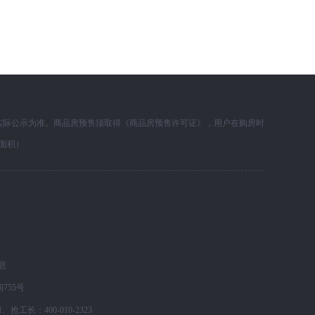
实际公示为准。商品房预售须取得《商品房预售许可证》，用户在购房时
面积）
息
755号
长：400-010-2323