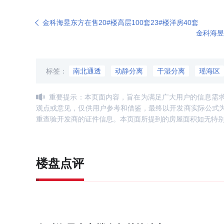
金科海昱东方在售20#楼高层100套23#楼洋房40套
金科海昱
标签：
南北通透
动静分离
干湿分离
瑶海区
重要提示：本页面内容，旨在为满足广大用户的信息需
观点或意见，仅供用户参考和借鉴，最终以开发商实际公式
重查验开发商的证件信息。本页面所提到的房屋面积如无特
楼盘点评