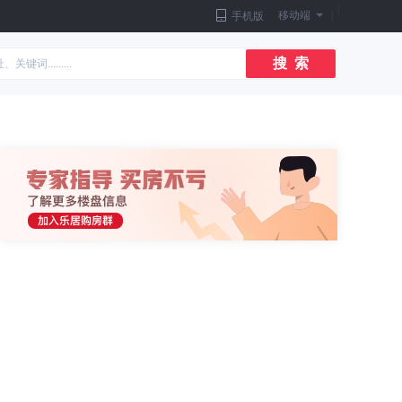
|
移动端
|
手机版
搜 索