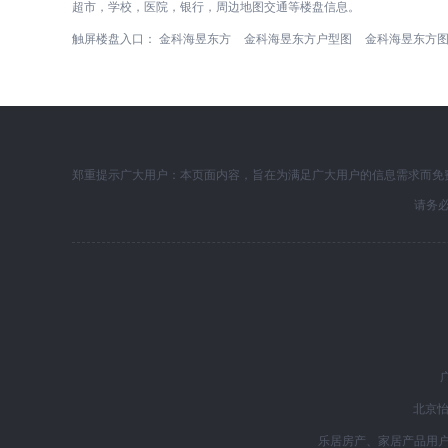
超市，学校，医院，银行，周边地图交通等楼盘信息。
触屏楼盘入口：
金科海昱东方
金科海昱东方户型图
金科海昱东方
郑重提示广大用户：本页面内容，旨在为满足广大用户的信息需求而免
请务
北京怡
乐居房产、家居产品用户服务