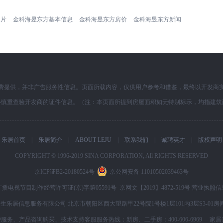
图片
金科海昱东方基本信息
金科海昱东方房价
金科海昱东方新闻
费提供，并非广告服务性信息。页面所载内容，仅供用户参考和借鉴，最终以开发商
必慎重查验开发商的证件信息。（注：本页面所提到房屋面积如无特别标示，均指建筑
乐居首页
|
乐居简介
|
ABOUT LEJU
|
联系我们
|
诚聘英才
|
版权声明
COPYRIGHT © 1996-2019 SINA CORPORATION, All RIGHTS RESERVED
京ICP证B2-20180524号
京公网安备 11010502039463号
广播电视节目制作经营许可证(京)字第05591号
京网文【2019】4872-519号
营业执照信
生乐居信息服务有限公司 北京市朝阳区西大望路甲22号院1号楼1层101内3层S3-01房间
、产品咨询购买、技术支持客服服务热线：新房、二手房：400-606-6969 家居1、抢工