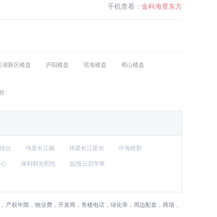
手机查看：
金科海昱东方
滨湖新区楼盘
庐阳楼盘
瑶海楼盘
蜀山楼盘
价
璟台
伟星长江赋
伟星长江星街
中海橙郡
中心
保利和光熙悦
皖投云启华章
)，产权年限，物业费，开发商，售楼电话，绿化率，周边配套，商场，