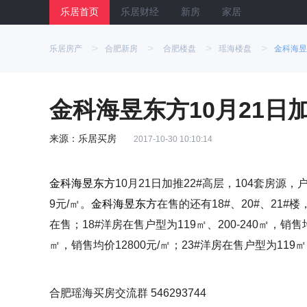
乐居首页
乐居财经
新房
家居
>
>
>
>
乐居房产
合肥新房
合肥楼盘
瑶海楼盘
金科海昱
金科海昱东方10月21日加
来源：乐居买房
2017-10-30 10:10:14
金科海昱东方
10月21日加推22#高层，104套房源，
9元/㎡。
金科海昱东方
在售的还有18#、20#、21#
在售；18#洋房在售户型为119㎡、200-240㎡，销售均
㎡，销售均价12800元/㎡；23#洋房在售户型为11
合肥瑶海买房交流群 546293744