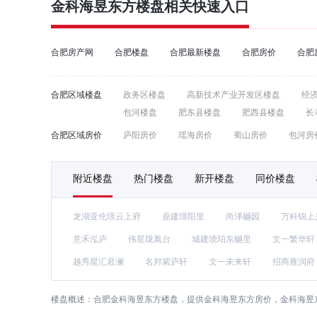
金科海昱东方
楼盘相关快速入口
合肥房产网
合肥楼盘
合肥最新楼盘
合肥房价
合肥
合肥区域楼盘
政务区楼盘
高新技术产业开发区楼盘
经
包河楼盘
肥东县楼盘
肥西县楼盘
长
合肥区域房价
庐阳房价
瑶海房价
蜀山房价
包河房
附近楼盘
热门楼盘
新开楼盘
同价楼盘
龙湖亚伦璟云上府
鼎建璟阳里
尚泽樾园
万科锦上
意禾泓庐
伟星珑胤台
城建琥珀东樾里
文一繁华轩
越秀星汇君澜
名邦紫庐轩
文一未来轩
招商雍润府
楼盘概述：
合肥金科海昱东方楼盘，提供金科海昱东方房价，金科海昱