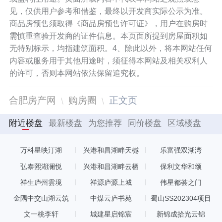
见，仅供用户参考和借鉴，最终以开发商实际公示为准。
商品房预售须取得《商品房预售许可证》，用户在购房时
需慎重查验开发商的证件信息。本页面所提到房屋面积如
无特别标示，均指建筑面积。4、除此以外，将本网站任何
内容或服务用于其他用途时，须征得本网站及相关权利人
的许可，否则本网站依法保留追究权。
合肥房产网
购房圈
正文页
附近楼盘
最新楼盘
为您推荐
同价楼盘
区域楼盘
万科星映汀湖
兴港和昌湖畔天樾
乐富强双湖湾
弘泰熙湖澜悦
兴港和昌湖畔云栖
保利文华和颂
祥生庐州雲境
祥源庐源上城
伟星都荟之门
金隅中交山湖云筑
中煤云庐书苑
蜀山SS202304项目
文一桃李轩
城建星启锦宸
新锦成拾光云锦