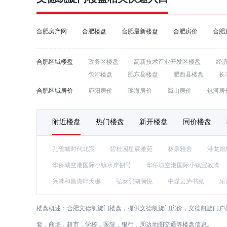
合肥房产网
合肥楼盘
合肥最新楼盘
合肥房价
合肥
合肥区域楼盘
政务区楼盘
高新技术产业开发区楼盘
经
包河楼盘
肥东县楼盘
肥西县楼盘
长
合肥区域房价
庐阳房价
瑶海房价
蜀山房价
包河房
附近楼盘
热门楼盘
新开楼盘
同价楼盘
孔雀城时代北宸
碧桂园星宸雅苑
林泉雅舍
港龙旭
华侨城空港国际小镇水岸捌号
华侨城空港国际小镇宝教湾
兴港和昌湖畔天樾
弘泰熙湖澜悦
中煤云庐书苑
乐
楼盘概述：
合肥文德凯旋门楼盘，提供文德凯旋门房价，文德凯旋门户
套，商场，超市，学校，医院，银行，周边地图交通等楼盘信息。