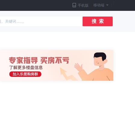
|
移动端
|
手机版
搜 索