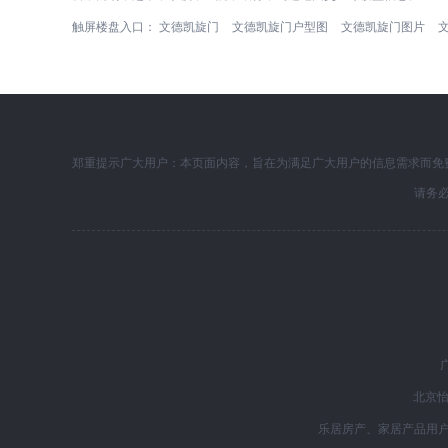
触屏楼盘入口：
文德凯旋门
文德凯旋门户型图
文德凯旋门图片
郑重提示广大用户：本页面内容，旨在为满足广大用户的信息需求而免
请务
北京怡
乐居房产、家居产品用户服务