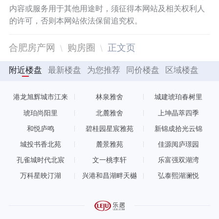
内容或服务用于其他用途时，须征得本网站及相关权利人
的许可，否则本网站依法保留追究权。
合肥房产网
购房圈
正文页
附近楼盘
最新楼盘
为您推荐
同价楼盘
区域楼盘
港龙旭辉城市江来
林泉雅舍
城建琥珀春树里
琥珀尚阳里
北麓雅舍
上坤晶萃四季
和悦庐鸣
碧桂园星宸雅苑
新锦成拾光云锦
城投书香北苑
麓景雅苑
佳源阅庐璟园
孔雀城时代北宸
文一桃李轩
乐富强双湖湾
万科星映汀湖
兴港和昌湖畔天樾
弘泰熙湖澜悦